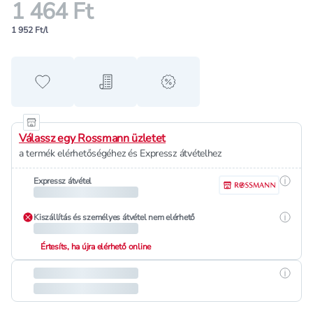
1 464 Ft
1 952 Ft/l
Hozzáadás a kedvencekhez
Hozzáadás a bevásárló listához
alert when on sale
Válassz egy Rossmann üzletet
a termék elérhetőségéhez és Expressz átvételhez
Részle
Expressz átvétel
Részle
Kiszállítás és személyes átvétel nem elérhető
Értesíts, ha újra elérhető online
Részle