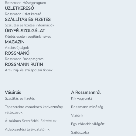
Rossmann Hűségprogram
ÜZLETKERESŐ
Rossmann üzlet kereső
SZÁLLÍTÁS ÉS FIZETÉS
Szállítási és fizetési információk
ÜGYFÉLSZOLGÁLAT
Kérdés esetén segítünk neked
MAGAZIN
Akciós újságok
ROSSMANÓ
Rossmann Babaprogram
ROSSMANN RUTIN
Arc-, haj- és szájápolási tippek
Vásárlás
A Rossmannról
Szállítás és fizetés
Kik vagyunk?
Tápszerekre vonatkozó kedvezmény
Rossmann minőség
változások
Víziónk
Általános Szerződési Feltételek
Egy zöldebb világért
Adatkezelési tájékoztatóink
Sajtószoba