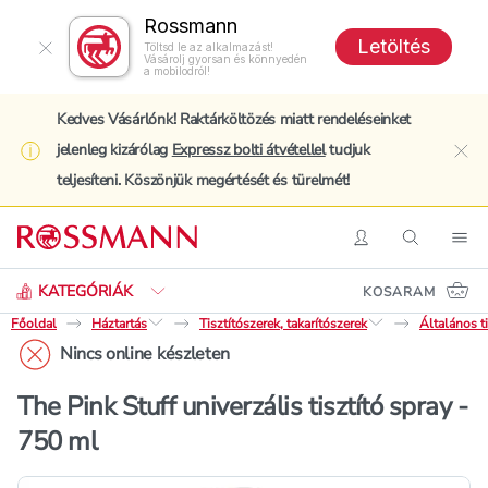
Rossmann
Letöltés
Töltsd le az alkalmazást!
Vásárolj gyorsan és könnyedén
a mobilodról!
Kedves Vásárlónk! Raktárköltözés miatt rendeléseinket
jelenleg kizárólag
Expressz bolti átvétellel
tudjuk
clo
teljesíteni. Köszönjük megértését és türelmét!
Keresés
Belépés
Keresés
Nav
KATEGÓRIÁK
KOSARAM
Főoldal
Háztartás
Tisztítószerek, takarítószerek
Általános ti
Nincs online készleten
The Pink Stuff univerzális tisztító spray -
750 ml