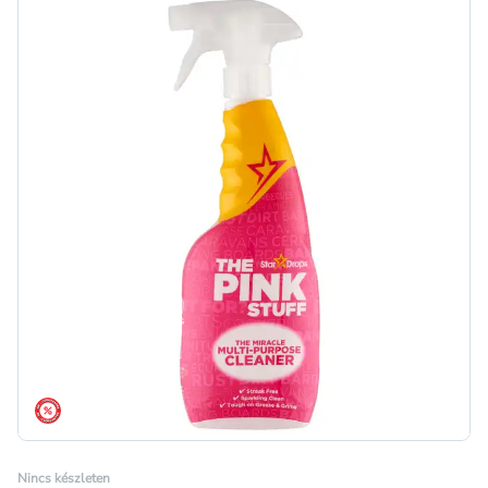
árréscsökkentés
Nincs készleten