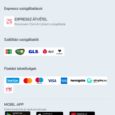
Expressz szolgáltatások
EXPRESSZ ÁTVÉTEL
Rossmann Click & Collect szolgáltatás
Szállítási szolgáltatók
Fizetési lehetőségek
Rossmann ajándékkártya
MOBIL APP
Extra funkciók és kedvezmények
letöltés a google-play-röl
letöltés az app-store-ból
letöltés h