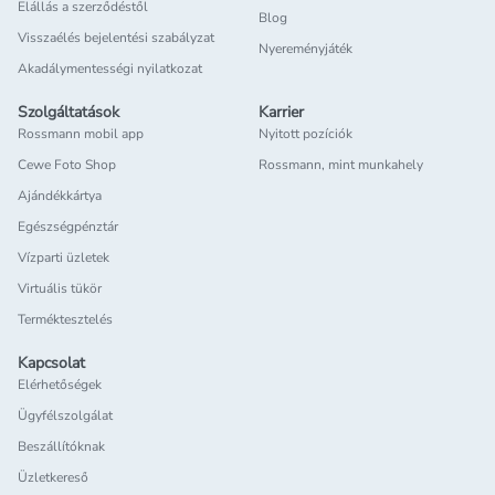
Elállás a szerződéstől
Blog
Visszaélés bejelentési szabályzat
Nyereményjáték
Akadálymentességi nyilatkozat
Szolgáltatások
Karrier
Rossmann mobil app
Nyitott pozíciók
Cewe Foto Shop
Rossmann, mint munkahely
Ajándékkártya
Egészségpénztár
Vízparti üzletek
Virtuális tükör
Terméktesztelés
Kapcsolat
Elérhetőségek
Ügyfélszolgálat
Beszállítóknak
Üzletkereső