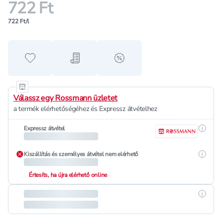
722 Ft
722 Ft/l
Hozzáadás a kedvencekhez
Hozzáadás a bevásárló listához
alert when on sale
Válassz egy Rossmann üzletet
a termék elérhetőségéhez és Expressz átvételhez
Részle
Expressz átvétel
Részle
Kiszállítás és személyes átvétel nem elérhető
Értesíts, ha újra elérhető online
Részle