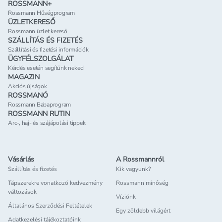
ROSSMANN+
Rossmann Hűségprogram
ÜZLETKERESŐ
Rossmann üzlet kereső
SZÁLLÍTÁS ÉS FIZETÉS
Szállítási és fizetési információk
ÜGYFÉLSZOLGÁLAT
Kérdés esetén segítünk neked
MAGAZIN
Akciós újságok
ROSSMANÓ
Rossmann Babaprogram
ROSSMANN RUTIN
Arc-, haj- és szájápolási tippek
Vásárlás
A Rossmannról
Szállítás és fizetés
Kik vagyunk?
Tápszerekre vonatkozó kedvezmény
Rossmann minőség
változások
Víziónk
Általános Szerződési Feltételek
Egy zöldebb világért
Adatkezelési tájékoztatóink