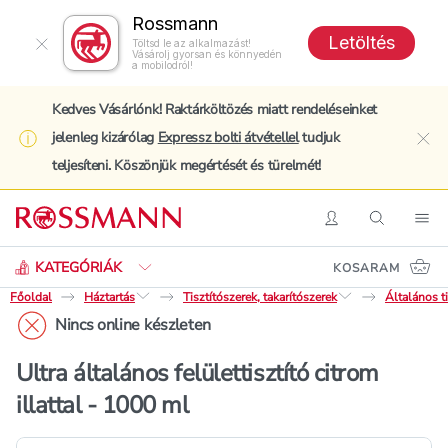
Rossmann
Letöltés
Töltsd le az alkalmazást!
Vásárolj gyorsan és könnyedén
a mobilodról!
Kedves Vásárlónk! Raktárköltözés miatt rendeléseinket
jelenleg kizárólag
Expressz bolti átvétellel
tudjuk
clo
teljesíteni. Köszönjük megértését és türelmét!
Keresés
Belépés
Keresés
Nav
KATEGÓRIÁK
KOSARAM
Főoldal
Háztartás
Tisztítószerek, takarítószerek
Általános ti
Nincs online készleten
Ultra általános felülettisztító citrom
illattal - 1000 ml