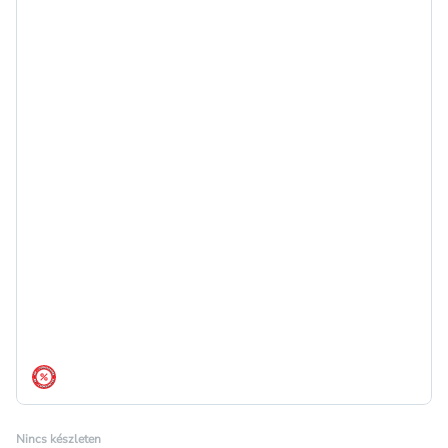
árréscsökkentés
Nincs készleten