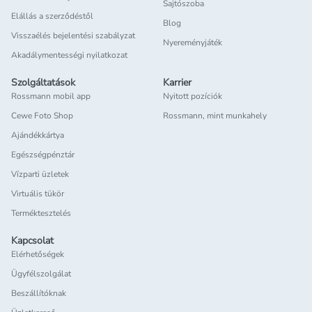
Sajtószoba
Elállás a szerződéstől
Blog
Visszaélés bejelentési szabályzat
Nyereményjáték
Akadálymentességi nyilatkozat
Szolgáltatások
Karrier
Rossmann mobil app
Nyitott pozíciók
Cewe Foto Shop
Rossmann, mint munkahely
Ajándékkártya
Egészségpénztár
Vízparti üzletek
Virtuális tükör
Terméktesztelés
Kapcsolat
Elérhetőségek
Ügyfélszolgálat
Beszállítóknak