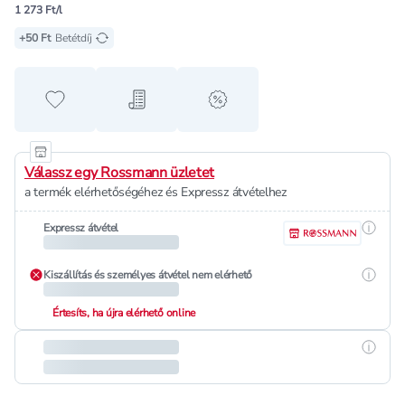
1 273 Ft/l
+50 Ft
Betétdíj
Hozzáadás a kedvencekhez
Hozzáadás a bevásárló listához
alert when on sale
Válassz egy Rossmann üzletet
a termék elérhetőségéhez és Expressz átvételhez
Részle
Expressz átvétel
Részle
Kiszállítás és személyes átvétel nem elérhető
Értesíts, ha újra elérhető online
Részle