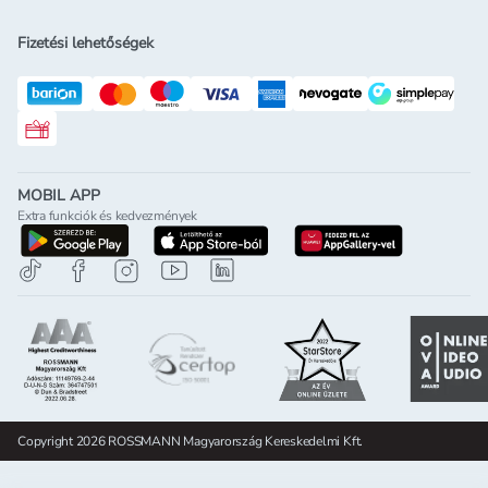
Fizetési lehetőségek
Rossmann ajándékkártya
MOBIL APP
Extra funkciók és kedvezmények
letöltés a google-play-röl
letöltés az app-store-ból
letöltés h
Copyright 2026 ROSSMANN Magyarország Kereskedelmi Kft.