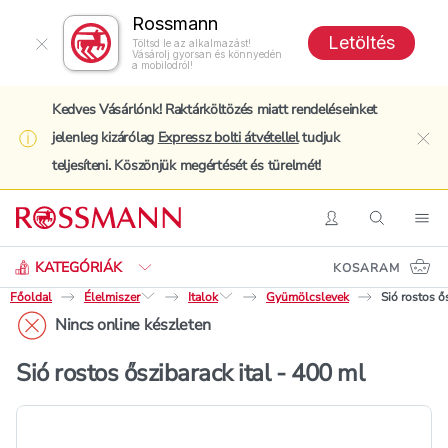
Rossmann
Letöltés
Töltsd le az alkalmazást!
Vásárolj gyorsan és könnyedén
a mobilodról!
Kedves Vásárlónk! Raktárköltözés miatt rendeléseinket
jelenleg kizárólag
Expressz bolti átvétellel
tudjuk
clo
teljesíteni. Köszönjük megértését és türelmét!
Keresés
Belépés
Keresés
Nav
KATEGÓRIÁK
KOSARAM
Főoldal
Élelmiszer
Italok
Gyümölcslevek
Sió rostos ő
Nincs online készleten
Sió rostos őszibarack ital - 400 ml