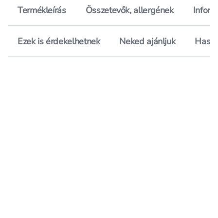
Termékleírás
Összetevők, allergének
Inform
Ezek is érdekelhetnek
Neked ajánljuk
Hason